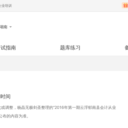
企业培训
湖南
考试指南
题库练习
名
考试时间
历年真题
模拟试题
知识点
打印
成绩查询
章节练习
每日一练
资料下
取
考试大纲
态
政策法规
试时间
或调整，杨晶无极剑圣整理的“2016年第一期云浮郁南县会计从业
公布的内容为准。
中级会计职称考试签约
零基础直达2018年初级
初级会计职称
2018管理会
班
会计职称【全程班】
【全程班】
级班